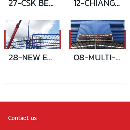
27-CSK BEVERAGE KHONKAEN WAREHOUSE
12-CHIANG RAI AOT TOWER
28-NEW ESL WAREHOUSE (CRANE 32 TON)
08-MULTI-PURPOSE BUILDING
Contact us