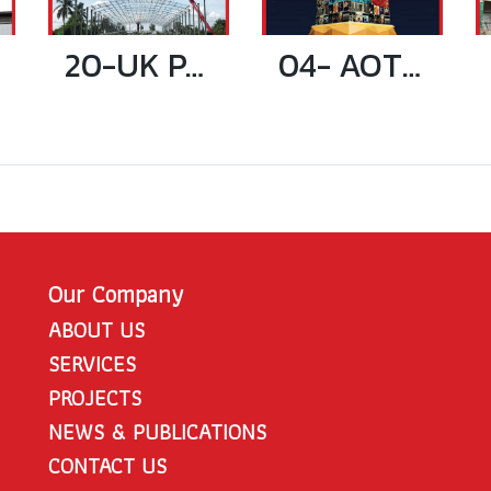
20-UK PAPER WAREHOUSE
04- AOT STEEL STRUCTURE TOWER
Our Company
ABOUT US
SERVICES
PROJECTS
NEWS & PUBLICATIONS
CONTACT US