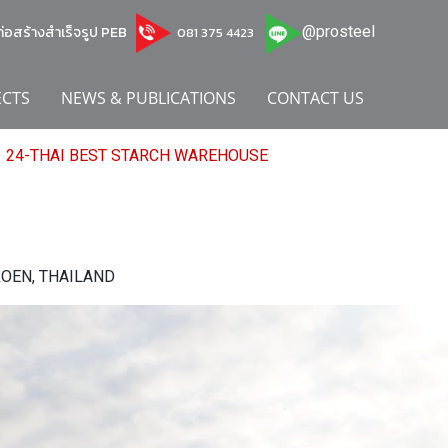
บก่อสร้างสำเร็จรูป PEB
@prosteel
081 375 4423
ECTS
NEWS & PUBLICATIONS
CONTACT US
24-THAI BEST STARCH WAREHOUSE
OEN, THAILAND