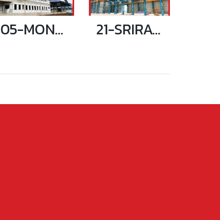
05-MONGKOL PISARN FACTORY
21-SRIRACHA WAREHOUSE (CRANE 32 TON)