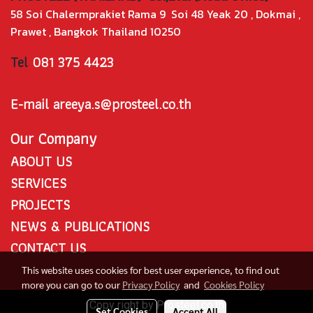
58 Soi Chalermprakiet Rama 9 Soi 48 Yeak 20 , Dokmai ,
Prawet , Bangkok Thailand 10250
Tel
081 375 4423
E-mail areeya.s@prosteel.co.th
Our Company
ABOUT US
SERVICES
PROJECTS
NEWS & PUBLICATIONS
CONTACT US
This website uses cookies for best user experience, to find out
more you can go to our
Privacy Policy
and
Cookies Policy
Copy right by Prosteel.co.th
Set Cookies
Accept All