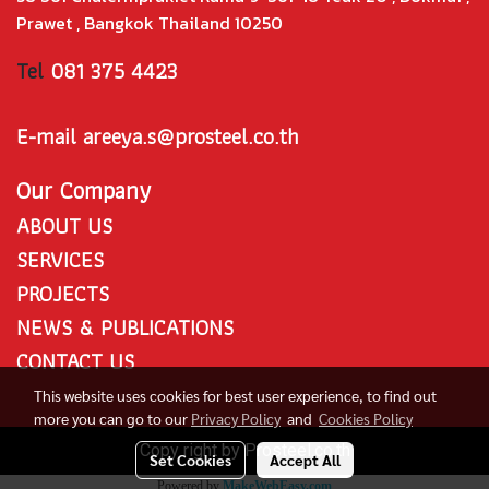
Prawet , Bangkok Thailand 10250
Tel
081 375 4423
E-mail areeya.s@prosteel.co.th
Our Company
ABOUT US
SERVICES
PROJECTS
NEWS & PUBLICATIONS
CONTACT US
This website uses cookies for best user experience, to find out
more you can go to our
Privacy Policy
and
Cookies Policy
Copy right by Prosteel.co.th
Set Cookies
Accept All
Powered by
MakeWebEasy.com