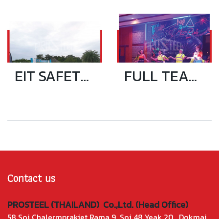
EIT SAFETY RUN 2019
FULL TEAM FULL MOON PARTY 2019 @ PATTAYA
Contact us
PROSTEEL (THAILAND) Co.,Ltd. (Head Office)
58 Soi Chalermprakiet Rama 9 Soi 48 Yeak 20 , Dokmai ,